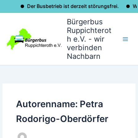
Der Busbetrieb ist derzeit störungsfrei.
Wir wünsche
Zum
Bürgerbus
Inhalt
Ruppichterot
springen
h e.V. - wir
verbinden
Nachbarn
Autorenname: Petra
Rodorigo-Oberdörfer