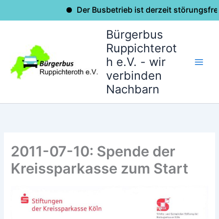
Der Busbetrieb ist derzeit störungsfrei.
Zum
Bürgerbus
Inhalt
Ruppichterot
springen
h e.V. - wir
verbinden
Nachbarn
2011-07-10: Spende der
Kreissparkasse zum Start